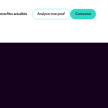
urces
Nos actualités
Analyser mon prod'
Connexion