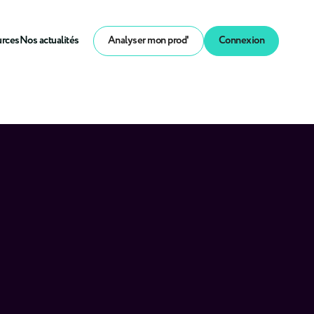
urces
Nos actualités
Analyser mon prod'
Connexion