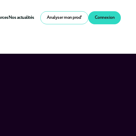
urces
Nos actualités
Analyser mon prod'
Connexion