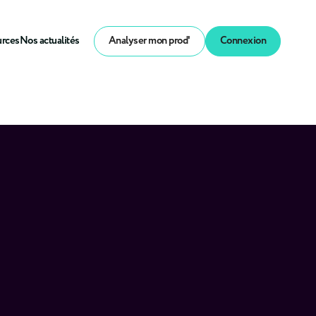
urces
Nos actualités
Analyser mon prod'
Connexion