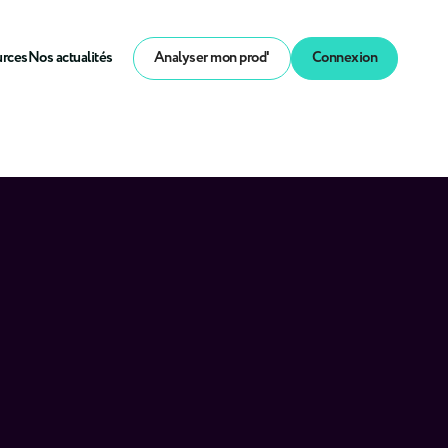
urces
Nos actualités
Analyser mon prod'
Connexion