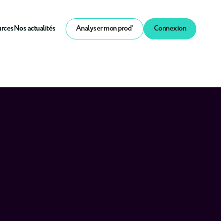
urces
Nos actualités
Analyser mon prod'
Connexion