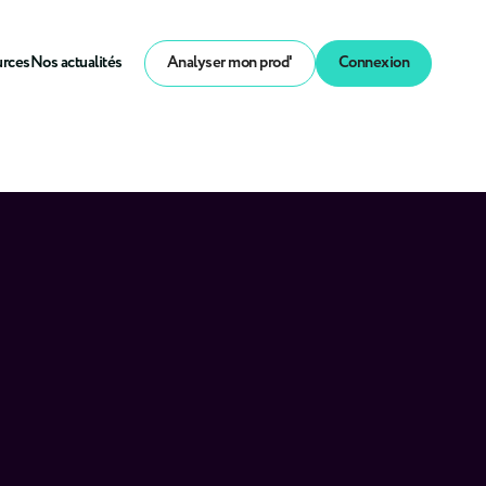
urces
Nos actualités
Analyser mon prod'
Connexion