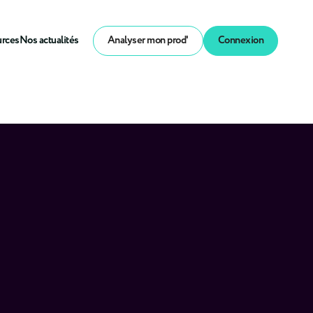
urces
Nos actualités
Analyser mon prod'
Connexion