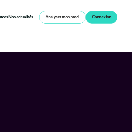
urces
Nos actualités
Analyser mon prod'
Connexion