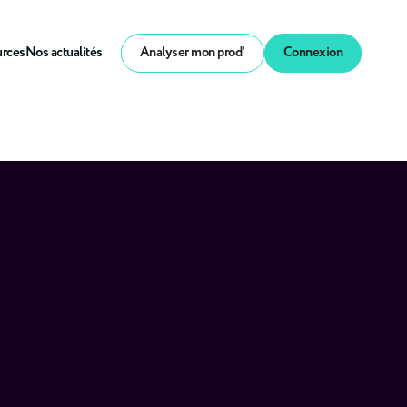
urces
Nos actualités
Analyser mon prod'
Connexion