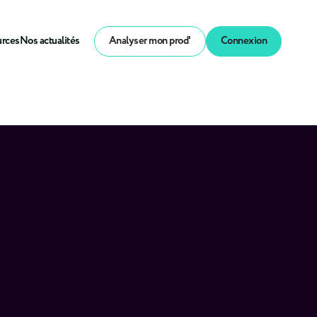
urces
Nos actualités
Analyser mon prod'
Connexion