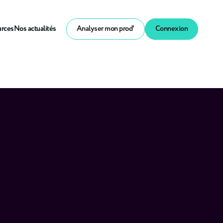
urces
Nos actualités
Analyser mon prod'
Connexion