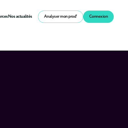
urces
Nos actualités
Analyser mon prod'
Connexion