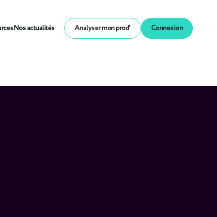
urces
Nos actualités
Analyser mon prod'
Connexion