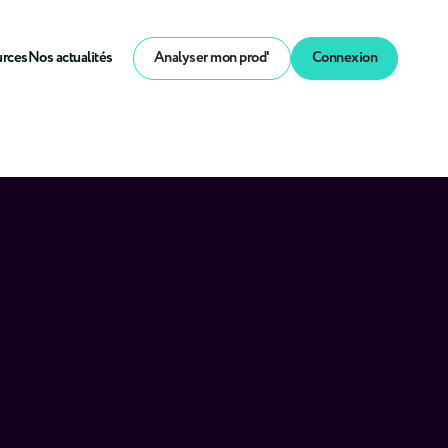
urces
Nos actualités
Analyser mon prod'
Connexion