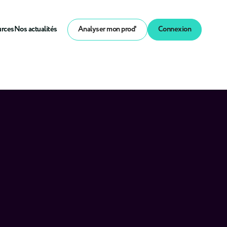
urces
Nos actualités
Analyser mon prod'
Connexion