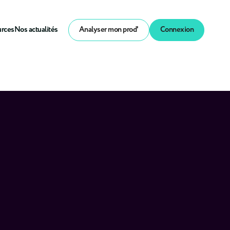
urces
Nos actualités
Analyser mon prod'
Connexion