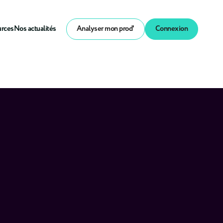
urces
Nos actualités
Analyser mon prod'
Connexion