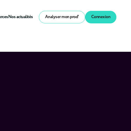
urces
Nos actualités
Analyser mon prod'
Connexion