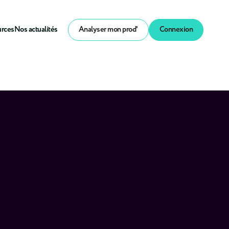
urces
Nos actualités
Analyser mon prod'
Connexion