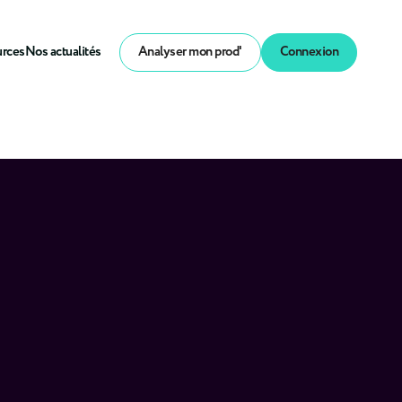
urces
Nos actualités
Analyser mon prod'
Connexion