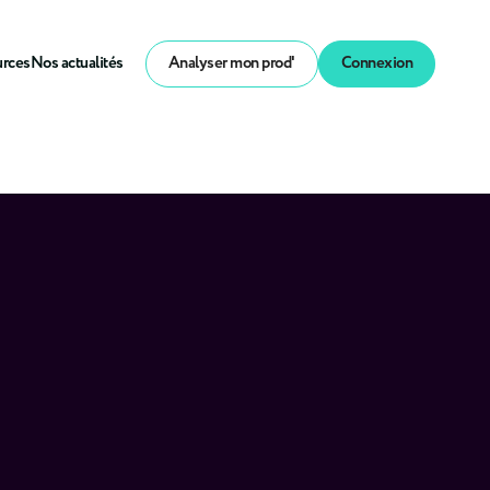
urces
Nos actualités
Analyser mon prod'
Connexion