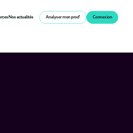
urces
Nos actualités
Analyser mon prod'
Connexion