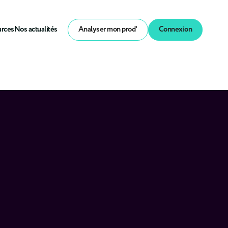
urces
Nos actualités
Analyser mon prod'
Connexion