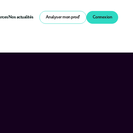
urces
Nos actualités
Analyser mon prod'
Connexion