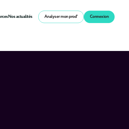
urces
Nos actualités
Analyser mon prod'
Connexion