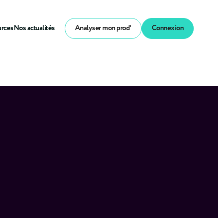
urces
Nos actualités
Analyser mon prod'
Connexion