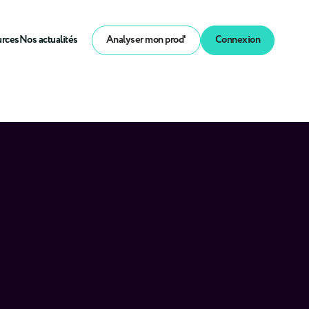
urces
Nos actualités
Analyser mon prod'
Connexion