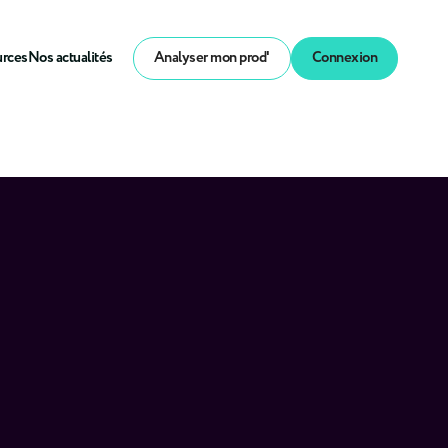
urces
Nos actualités
Analyser mon prod'
Connexion