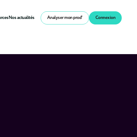
urces
Nos actualités
Analyser mon prod'
Connexion