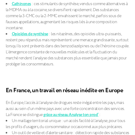
Cathinones
: ces stimulants de synthèse, vendus comme alternatives à
la MDMA ou à la cocaïne, se diversifient rapidement. Des substances
comme la 3-CMC ou la 2-MMC envahissent le marché, parfois sous de
fausses appellations, augmentant les risques liés à une composition
incertaine.
Opioïdes de synthèse
: les nitazènes, des opioïdes ultra-puissants,
restent peu répandus mais représentent une menace grandissante, surtout
lorsqu’ils sont présents dans des benzodiazépines ou de l’héroïne coupée.
L’émergence constante de nouvelles molécules et la fluctuation du
marché rendent l’analyse des substances plus essentielle que jamais pour
protéger les consommateurs.
En France, un travail en réseau inédite en Europe
En Europe, l’accès à l’analyse de drogues reste inégal entre les pays, mais
aussi au sein d’un même pays avec une forte concentration des services.
La France se distingue
grâce au réseau Analyse ton prod’
:
Un maillage territorial unique : un accès facilité à l’analyse, pour tous
les profils d’usagers, du consommateur occasionnel aux plus précaires.
Un outil de veille et d’alerte sanitaire : détection rapide des substances