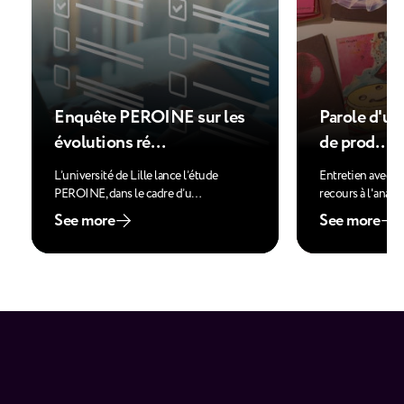
Enquête PEROINE sur les
Parole d'usa
évolutions ré…
de prod…
L’université de Lille lance l’étude
Entretien avec u
PEROINE, dans le cadre d’u…
recours à l'analy
See more
See more