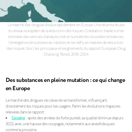
Le marché des drogues évolue rapidement en Europe. Une récente étude
du réseau européen de la réduction des risques Correlation, basée sur les
données des services d’analyse, met en lumière les nouvelles tendances,
l’émergence de substances inédites et les défis en matière de réduction
des risques. Voici les principaux enseignements du rapport European Drug
Checking Trends 2018-2024.
Des substances en pleine mutation : ce qui change
en Europe
Le marché des drogues ne cesse de se transformer, influençant
directement les risques pour les usagers. Parmi les évolutions majeures
relevées dans le rapport :
Cocaïne
: après des années de forte pureté, sa qualité diminue depuis
2023, avec une hausse des coupages, notamment aux anesthésiques
comme la procaïne.