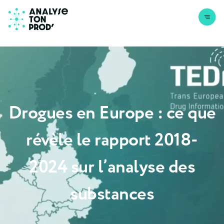
Aller au contenu
Drogues en Europe : ce que
révèle le rapport
2018-
2024
sur l’analyse des
substances