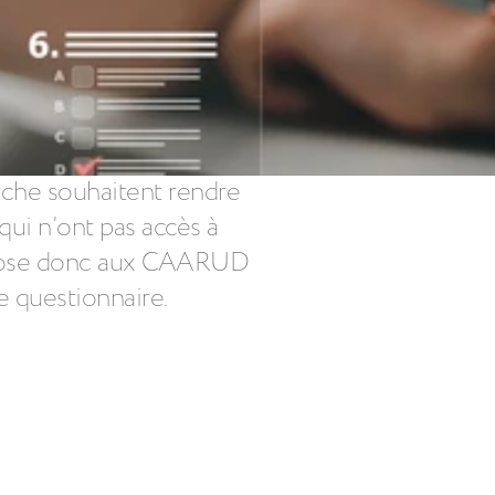
rche souhaitent rendre
qui n’ont pas accès à
ropose donc aux CAARUD
e questionnaire.