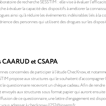
ratoire de recherche SESSTIM : elle vise à évaluer l’efficacit
che à évaluer la capacité des dispositifs à améliorer la connais
rogues ainsi qu’à réduire les événements indésirables liés à la 
périence des personnes qui utilisent des drogues sur les disposit
des CAARUD et CSAPA
nes concernées de participer à l’étude ChecKnow, et notamme
STIM propose aux structures qui le souhaitent d’accompagner l
t le questionnaire recevront un chèque cadeau. Afin de rendre
t envoyés aux structures sous format papier qui auront ensuite la
diffusion de ce questionnaire, une lettre d’engagement est dispo
ez vous adresser à checknow.u1252@inserm.fr.